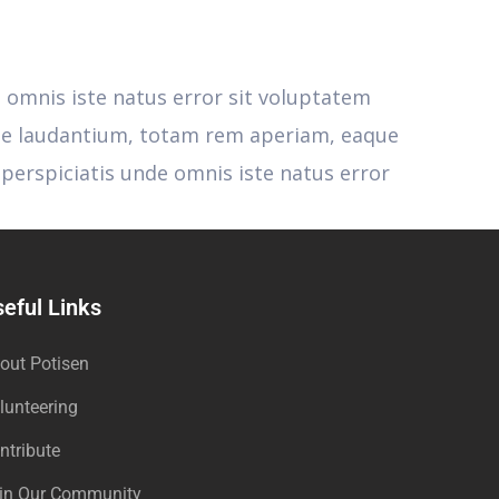
e omnis iste natus error sit voluptatem
e laudantium, totam rem aperiam, eaque
t perspiciatis unde omnis iste natus error
eful Links
out Potisen
lunteering
ntribute
in Our Community