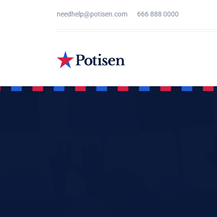
needhelp@potisen.com
666 888 0000