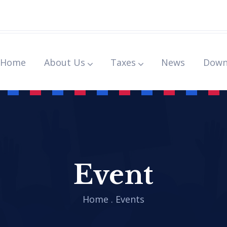
Home
About Us
Taxes
News
Down
Event
Home
.
Events