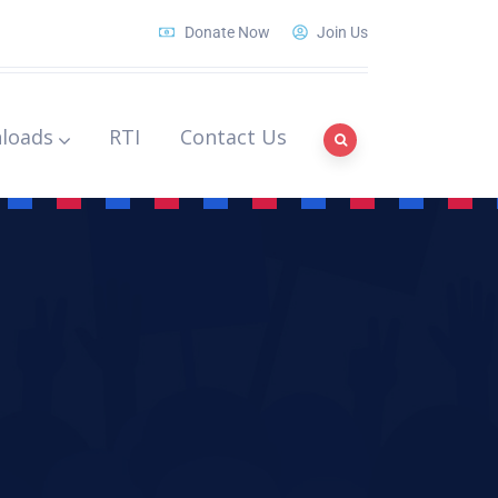
Donate Now
Join Us
loads
RTI
Contact Us