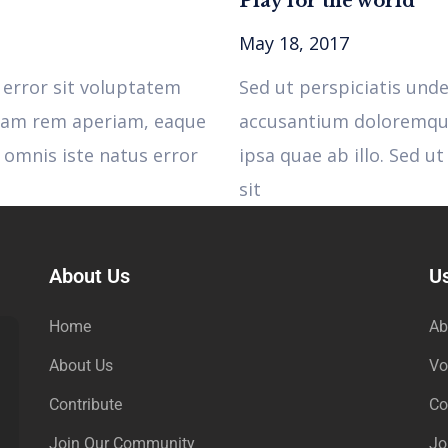
Play for the world
May 18, 2017
 error sit voluptatem
Sed ut perspiciatis und
tam rem aperiam, eaque
accusantium doloremqu
e omnis iste natus error
ipsa quae ab illo. Sed u
sit
About Us
Us
Home
Ab
About Us
Vo
Contribute
Co
Join Our Community
Jo