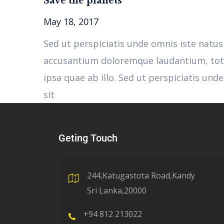
Save the planets
May 18, 2017
Sed ut perspiciatis unde omnis iste natus
accusantium doloremque laudantium, to
ipsa quae ab illo. Sed ut perspiciatis und
sit
Geting Touch
244,Katugastota Road,Kandy
Sri Lanka,20000
+94 812 213022