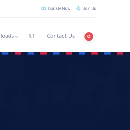
Donate Now
Join Us
loads
RTI
Contact Us