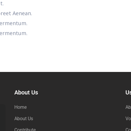
t.
oreet Aenean.
 fermentum.
 fermentum.
About Us
Us
Home
Ab
About Us
Vo
Contribute
Co