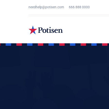
needhelp@potisen.com
666 888 0000